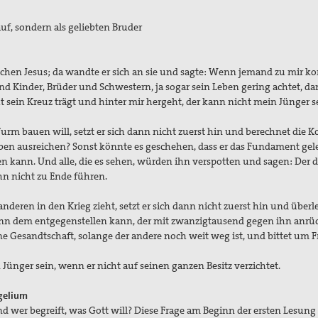
f, sondern als geliebten Bruder
nschen Jesus; da wandte er sich an sie und sagte: Wenn jemand zu mir 
nd Kinder, Brüder und Schwestern, ja sogar sein Leben gering achtet, d
t sein Kreuz trägt und hinter mir hergeht, der kann nicht mein Jünger s
m bauen will, setzt er sich dann nicht zuerst hin und berechnet die K
aben ausreichen? Sonst könnte es geschehen, dass er das Fundament gele
en kann. Und alle, die es sehen, würden ihn verspotten und sagen: Der d
n nicht zu Ende führen.
eren in den Krieg zieht, setzt er sich dann nicht zuerst hin und überle
ann dem entgegenstellen kann, der mit zwanzigtausend gegen ihn anrü
ine Gesandtschaft, solange der andere noch weit weg ist, und bittet um F
ünger sein, wenn er nicht auf seinen ganzen Besitz verzichtet.
gelium
 wer begreift, was Gott will? Diese Frage am Beginn der ersten Lesun