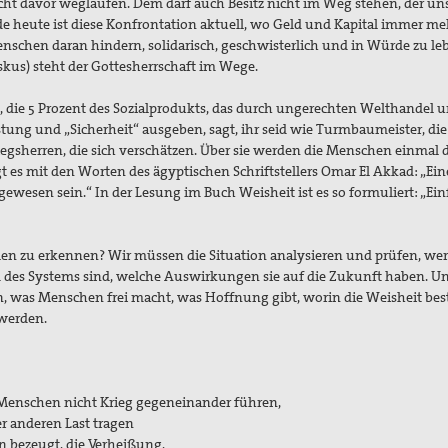
ht davor weglaufen. Dem darf auch Besitz nicht im Weg stehen, der un
 heute ist diese Konfrontation aktuell, wo Geld und Kapital immer me
chen daran hindern, solidarisch, geschwisterlich und in Würde zu leb
ziskus) steht der Gottesherrschaft im Wege.
en, die 5 Prozent des Sozialprodukts, das durch ungerechten Welthandel 
stung und „Sicherheit“ ausgeben, sagt, ihr seid wie Turmbaumeister, die
egsherren, die sich verschätzen. Über sie werden die Menschen einmal 
t es mit den Worten des ägyptischen Schriftstellers Omar El Akkad: „Ein
wesen sein.“ In der Lesung im Buch Weisheit ist es so formuliert: „Einf
llen zu erkennen? Wir müssen die Situation analysieren und prüfen, wer
nd des Systems sind, welche Auswirkungen sie auf die Zukunft haben. U
was Menschen frei macht, was Hoffnung gibt, worin die Weisheit best
 werden.
 Menschen nicht Krieg gegeneinander führen,
r anderen Last tragen
n bezeugt, die Verheißung,