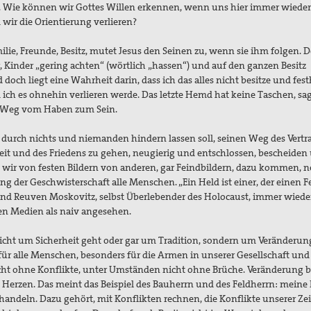
 Wie können wir Gottes Willen erkennen, wenn uns hier immer wieder
wir die Orientierung verlieren?
lie, Freunde, Besitz, mutet Jesus den Seinen zu, wenn sie ihm folgen. D
er, Kinder „gering achten“ (wörtlich „hassen“) und auf den ganzen Besitz
d doch liegt eine Wahrheit darin, dass ich das alles nicht besitze und fes
 ich es ohnehin verlieren werde. Das letzte Hemd hat keine Taschen, sag
 Weg vom Haben zum Sein.
ch durch nichts und niemanden hindern lassen soll, seinen Weg des Vertr
eit und des Friedens zu gehen, neugierig und entschlossen, bescheiden
ass wir von festen Bildern von anderen, gar Feindbildern, dazu kommen, 
g der Geschwisterschaft alle Menschen. „Ein Held ist einer, der einen F
nd Reuven Moskovitz, selbst Überlebender des Holocaust, immer wieder
en Medien als naiv angesehen.
 nicht um Sicherheit geht oder gar um Tradition, sondern um Veränderu
ür alle Menschen, besonders für die Armen in unserer Gesellschaft und
cht ohne Konflikte, unter Umständen nicht ohne Brüche. Veränderung 
 Herzen. Das meint das Beispiel des Bauherrn und des Feldherrn: meine 
andeln. Dazu gehört, mit Konflikten rechnen, die Konflikte unserer Zei