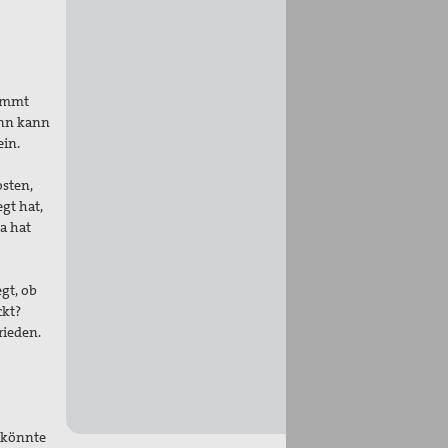
kommt
ann kann
ein.
osten,
gt hat,
a hat
gt, ob
ckt?
rieden.
g könnte