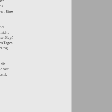
ser
hr
en. Eine
und
 nicht
den Kopf
es Tages
ältig
 die
nd wir
eht,