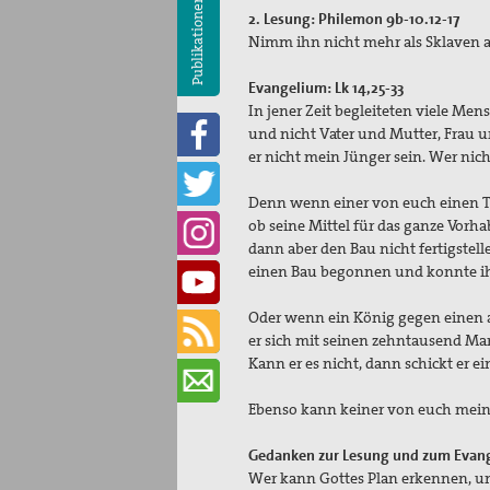
Publikationen
2. Lesung: Philemon 9b-10.12-17
Nimm ihn nicht mehr als Sklaven au
Evangelium: Lk 14,25-33
In jener Zeit begleiteten viele Me
und nicht Vater und Mutter, Frau u
er nicht mein Jünger sein. Wer nich
Denn wenn einer von euch einen Tur
ob seine Mittel für das ganze Vorh
dann aber den Bau nicht fertigstell
einen Bau begonnen und konnte ih
Oder wenn ein König gegen einen and
er sich mit seinen zehntausend M
Kann er es nicht, dann schickt er e
Ebenso kann keiner von euch mein J
Gedanken zur Lesung und zum Evan
Wer kann Gottes Plan erkennen, und