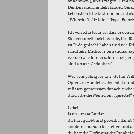
annehmen („Kreuz tragen“) und nic
Denken und Handeln bindet. Gerade
Lebensbereiche bestimmen und Mens
„Wirtschaft, die tötet“ (Papst Fran
Ich verstehe Jesus so, dass er den
Sklavenarbeit erzielt wurde, für Rü
zu Ende gedacht haben und wie Kri
schütteln. Medico International sag
werden alle immer schon dagegen ge
sind unsere Gedanken.“
Wie aber gelingt es uns, Gottes Wi
Opfer des Handelns, der Politik u
müssen gemeinsam danach suchen, 
durch die die Menschen „gerettet“
Gebet
Jesus, unser Bruder,
du hast gelebt und gewirkt, damit
sondern einander beistehen und de
du hast die Hoffnung der Prophete