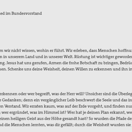
glied im Bundesvorstand
em wir nicht wissen, wohin er führt. Wir erleben, dass Menschen hoffn
n in unserem Land und in unserer Welt. Rüstung ist wichtiger geworde
g. Jesus hat uns gerufen, Armen die frohe Botschaft zu bringen, Bedrü
ihen. Schenke uns deine Weisheit, deinen Willen zu erkennen und ihn i
rkennen oder wer begreift, was der Herr will? Unsicher sind die Überl
re Gedanken; denn ein vergänglicher Leib beschwert die Seele und das ir
ten Verstand. Wir erraten kaum, was auf der Erde vorgeht, und finden nu
; wer ergründet, was im Himmel ist? Wer hat je deinen Plan erkannt, w
inen heiligen Geist aus der Höhe gesandt hast? So wurden die Pfade de
ie Menschen lernten, was dir gefällt; durch die Weisheit wurden sie g