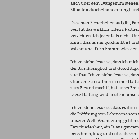
auch über dem Evangelium stehen.
Situation durcheinanderbringt und 
Dass man Sicherheiten aufgibt, Fami
wer tut das wirklich: Eltern, Partn
verzichten. Ich jedenfalls nicht. Un
kann, dass es mir geschenkt ist und
Volksmund. Erich Fromm wies den
Ich verstehe Jesus so, dass ich mi
der Barmherzigkeit und Gerechtigk
streitbar. Ich verstehe Jesus so, d
Chancen zu eröffnen in einer Haltun
zum Freund macht“, hat unser Freu
Diese Haltung wird heute in unser
Ich verstehe Jesus so, dass es ihm
die Eröffnung von Lebenschancen f
unserer Welt. Veränderung geht ni
Entschiedenheit, ein Ja aus ganzem
berechnen, klug und entschlossen h