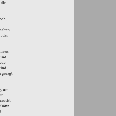
 die
och,
thalten
t der
auens,
 und
neue
eind
 gesagt.
ng, um
 in
braucht
Kräfte
t