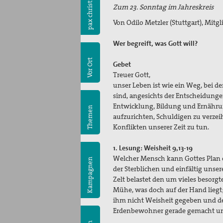
pax christi
Zum 23. Sonntag im Jahreskreis
Von Odilo Metzler (Stuttgart), Mit
Wer begreift, was Gott will?
Vor Ort
Gebet
Treuer Gott,
unser Leben ist wie ein Weg, bei d
sind, angesichts der Entscheidunge
Entwicklung, Bildung und Ernährun
Themen
aufzurichten, Schuldigen zu verze
Konflikten unserer Zeit zu tun.
1. Lesung: Weisheit 9,13-19
Welcher Mensch kann Gottes Plan e
Kampagnen
der Sterblichen und einfältig unse
Zelt belastet den um vieles besorg
Mühe, was doch auf der Hand liegt
ihm nicht Weisheit gegeben und de
Erdenbewohner gerade gemacht und d