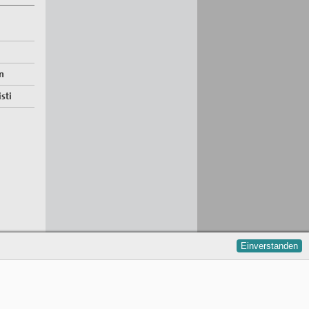
n
sti
Einverstanden