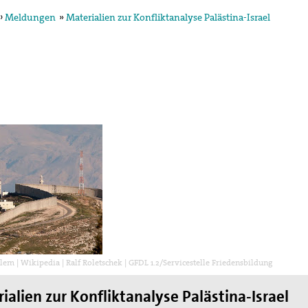
›
Meldungen
»
Materialien zur Konfliktanalyse Palästina-Israel
egung in der
ktion und arbeitet in
ischen Konzils.
lied des weltweiten
de des II. Weltkrieges,
en
hnung die Hand
lem | Wikipedia | Ralf Roletschek | GFDL 1.2/Servicestelle Friedensbildung
ialien zur Konfliktanalyse Palästina-Israel