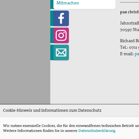
bekennen!"
pax christi Pilgertag
Mitmachen
Jugend für Frieden und
Friedensgebet zum
Spenden
Mitglied werden
Gerechtigkeit in Palästina
Internationalen Tag der
pax chris
und Israel
Menschenrechte
Kampagne "Unter 18 nie!"
Nahost-AG
Ostermarsch
Jahnstraß
70597
Stu
Richard B
Tel.:
0711
E-mail:
pa
Cookie-Hinweis und Informationen zum Datenschutz
Wir nutzen essenzielle Cookies, die für den einwandfreien technischen Betrieb u
Weitere Informationen finden Sie in unserer
Datenschutzerklärung
.