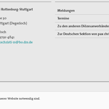
ti Rottenburg-Stuttgart
Meldungen
e 30
Termine
ttgart (Degerloch)
Zu den anderen Diözesanverbände
ösch
Zur Deutschen Sektion von pax chri
 9791-4841
xchristi-rs@bo.drs.de
nserer Website notwendig sind.