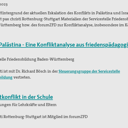
2023
Hintergrund der aktuellen Eskalation des Konflikts in Palästina und Isra
t pax christi Rottenburg-Stuttgart Materialien der Servicestelle Frieden
rttemberg bzw. des forumZFD zur Konfliktanalyse, insbesondere im K
-Palästina -
Eine Konfliktanalyse aus friedenspädagog
telle Friedensbildung Baden-Württemberg
ti ist mit Dr. Richard Bösch in der
Steuerungsgruppe der Servicestelle
bildung
vertreten.
konflikt in der Schule
ngen für Lehrkräfte und Eltern
sti Rottenburg-Stuttgart ist Mitglied im forumZFD