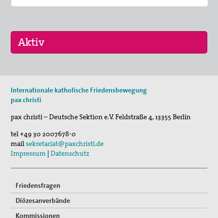
17. Okt 2026
Internationale katholische Friedensbewegung
Selig, die Frieden stiften - Pilgern für den …
pax christi
pax christi – Deutsche Sektion e.V.
Feldstraße 4
,
13355
Berlin
tel
+49 30 2007678-0
mail
sekretariat@paxchristi.de
Impressum
|
Datenschutz
Friedensfragen
Diözesanverbände
Kommissionen