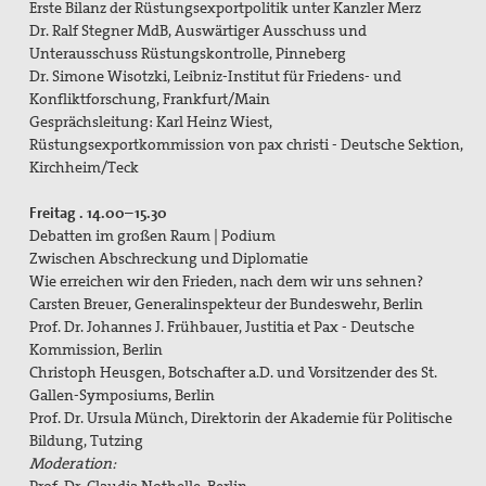
Erste Bilanz der Rüstungsexportpolitik unter Kanzler Merz
Bündnis "Schulfrei für die Bundeswehr"
Dr. Ralf Stegner MdB, Auswärtiger Ausschuss und
Unterausschuss Rüstungskontrolle, Pinneberg
Freiwilliger Friedensdienst in Bethlehem & Jerusalem
Dr. Simone Wisotzki, Leibniz-Institut für Friedens- und
Konfliktforschung, Frankfurt/Main
Friedensräume Lindau
Gesprächsleitung: Karl Heinz Wiest,
Rüstungsexportkommission von pax christi - Deutsche Sektion,
Initiative "Farbe bekennen!"
Kirchheim/Teck
Jugend für Frieden und Gerechtigkeit in Palästina und
Freitag . 14.00–15.30
Israel
Debatten im großen Raum | Podium
Zwischen Abschreckung und Diplomatie
Kampagne "Unter 18 nie!"
Wie erreichen wir den Frieden, nach dem wir uns sehnen?
Carsten Breuer, Generalinspekteur der Bundeswehr, Berlin
Nahost-AG
Prof. Dr. Johannes J. Frühbauer, Justitia et Pax - Deutsche
Kommission, Berlin
Ostermarsch
Christoph Heusgen, Botschafter a.D. und Vorsitzender des St.
Gallen-Symposiums, Berlin
Spiritualität
Prof. Dr. Ursula Münch, Direktorin der Akademie für Politische
Bildung, Tutzing
Spirituelle Orte
Moderation: