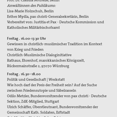
Prof. Dr. Claudia Nothelle, Berlin
Gedenken an Josef Ruf
Anwältinnen des Publikums:
Lisa-Marie Holzschuh, Berlin
Texte zum Thema Spiritualität
Esther Mydla, pax christi-Generalsekretärin, Berlin
pax christi Pilgertag
Vorbereitet von: Justitia et Pax - Deutsche Kommission und
Katholisches Militärbischofsamt
Friedensgebet zum Internationalen Tag der
Menschenrechte
Freitag . 16.00-17.30 Uhr
Gewissen in christlich-muslimischer Tradition im Kontext
Mitmachen
von Krieg und Frieden
Christlich-Muslimische Dialoginitiative
Spenden
Rathaus, Ehrenhof, marokkanisches Königszelt,
Rückermainstraße 2, 97070 Würzburg
Mitglied werden
Freitag . 16.30–18.00
Politik und Gesellschaft | Werkstatt
Suche
Wie hoch darf der Preis der Freiheit sein? Auf der Suche
zwischen Friedensutopie und Säbelrasseln
Odilo Metzler, Bundesvorsitzender von pax christi - Deutsche
Sektion, ZdK-Mitglied, Stuttgart
Ulrich Schäffer, Oberstleutnant, Bundesvorsitzender der
Gemeinschaft Kath. Soldaten, Erftstadt