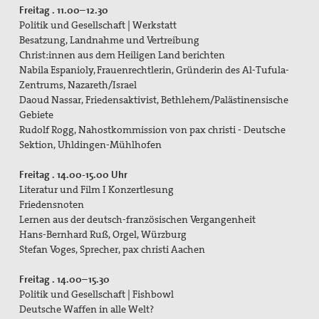
Freitag . 11.00–12.30
Texte & Thesen
Politik und Gesellschaft | Werkstatt
Besatzung, Landnahme und Vertreibung
Atomwaffen
Christ:innen aus dem Heiligen Land berichten
Nabila Espanioly, Frauenrechtlerin, Gründerin des Al-Tufula-
Europa
Zentrums, Nazareth/Israel
Flucht und Migration
Daoud Nassar, Friedensaktivist, Bethlehem/Palästinensische
Gebiete
Große Reden zum Frieden
Rudolf Rogg, Nahostkommission von pax christi - Deutsche
Sektion, Uhldingen-Mühlhofen
Nahost
Freitag . 14.00-15.00 Uhr
Papst Franziskus
Literatur und Film I Konzertlesung
Friedensnoten
Ressourcenkonflikte
Lernen aus der deutsch-französischen Vergangenheit
Hans-Bernhard Ruß, Orgel, Würzburg
Rüstung
Stefan Voges, Sprecher, pax christi Aachen
AGn, Aktionen, Projekte
Freitag . 14.00–15.30
Politik und Gesellschaft | Fishbowl
Aktion Aufschrei
Deutsche Waffen in alle Welt?