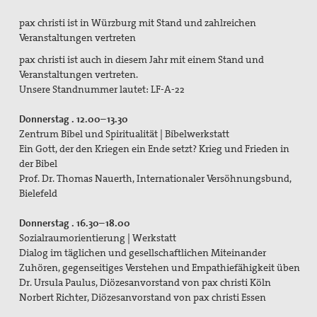
Pressemitteilungen
pax christi ist in Würzburg mit Stand und zahlreichen
Veranstaltungen vertreten
Publikationen
pax christi ist auch in diesem Jahr mit einem Stand und
pax info
Veranstaltungen vertreten.
Unsere Standnummer lautet: LF-A-22
Newsletter
Donnerstag . 12.00–13.30
Der Heilige Martin
Zentrum Bibel und Spiritualität | Bibelwerkstatt
Ein Gott, der den Kriegen ein Ende setzt? Krieg und Frieden in
Weiteres
der Bibel
Prof. Dr. Thomas Nauerth, Internationaler Versöhnungsbund,
Friedensbildung
Bielefeld
Servicestelle Friedensbildung Baden-Württemberg
Donnerstag . 16.30–18.00
Sozialraumorientierung | Werkstatt
Netzwerk Friedensbildung Baden-Württemberg
Dialog im täglichen und gesellschaftlichen Miteinander
Zuhören, gegenseitiges Verstehen und Empathiefähigkeit üben
Referent für Friedensbildung
Dr. Ursula Paulus, Diözesanvorstand von pax christi Köln
Norbert Richter, Diözesanvorstand von pax christi Essen
Materialien zur Friedensbildung