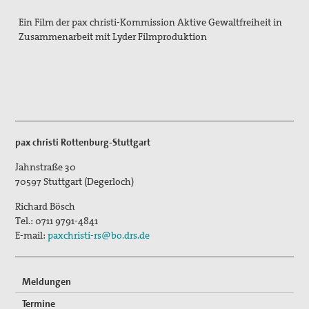
Texte & Thesen
Ein Film der pax christi-Kommission Aktive Gewaltfreiheit in
Zusammenarbeit mit Lyder Filmproduktion
Atomwaffen
Europa
Flucht und Migration
Große Reden zum Frieden
pax christi Rottenburg-Stuttgart
Nahost
Jahnstraße 30
Papst Franziskus
70597
Stuttgart (Degerloch)
Richard Bösch
Ressourcenkonflikte
Tel.:
0711 9791-4841
E-mail:
paxchristi-rs@bo.drs.de
Rüstung
AGn, Aktionen, Projekte
Meldungen
Aktion Aufschrei
Termine