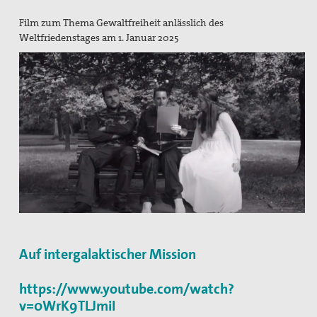
Pressemitteilungen
Film zum Thema Gewaltfreiheit anlässlich des
Weltfriedenstages am 1. Januar 2025
Publikationen
pax info
Newsletter
Der Heilige Martin
Weiteres
Friedensbildung
Servicestelle Friedensbildung Baden-Württemberg
Netzwerk Friedensbildung Baden-Württemberg
Auf intergalaktischer Mission
Referent für Friedensbildung
https://www.youtube.com/watch?
Materialien zur Friedensbildung
v=0WrK9TLJmiI