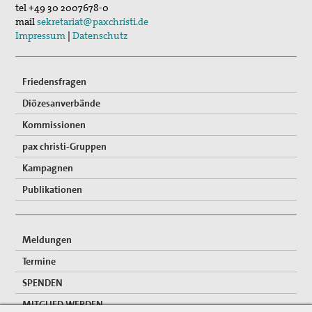
Gedenken an Josef Ruf
tel
+49 30 2007678-0
mail
sekretariat@paxchristi.de
Texte zum Thema Spiritualität
Impressum
|
Datenschutz
pax christi Pilgertag
Friedensfragen
Friedensgebet zum Internationalen Tag der
Menschenrechte
Diözesanverbände
Kommissionen
Mitmachen
pax christi-Gruppen
Spenden
Kampagnen
Mitglied werden
Publikationen
Suche
Meldungen
Termine
SPENDEN
MITGLIED WERDEN