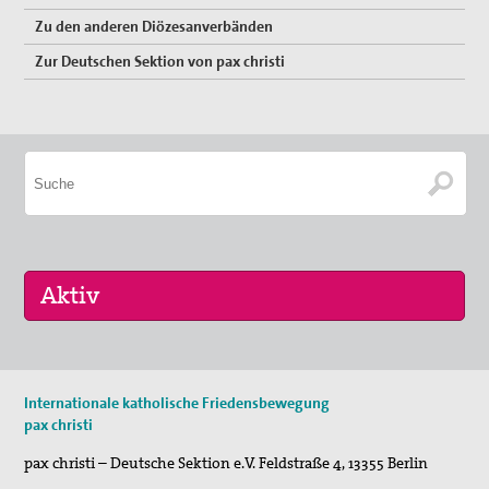
Bündnis "Schulfrei für die Bundeswehr"
Zu den anderen Diözesanverbänden
Zur Deutschen Sektion von pax christi
Freiwilliger Friedensdienst in Bethlehem & Jerusalem
Friedensräume Lindau
Initiative "Farbe bekennen!"
Jugend für Frieden und Gerechtigkeit in Palästina und
Israel
Kampagne "Unter 18 nie!"
Nahost-AG
Ostermarsch
17. Okt 2026
Spiritualität
Internationale katholische Friedensbewegung
Selig, die Frieden stiften - Pilgern für den …
pax christi
Spirituelle Orte
pax christi – Deutsche Sektion e.V.
Feldstraße 4
,
13355
Berlin