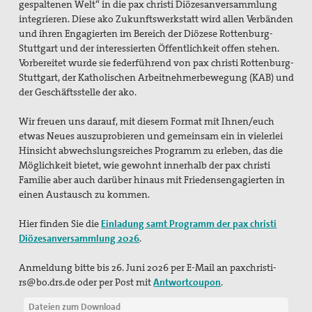
gespaltenen Welt“ in die pax christi
Diözesanversammlung
Bündnis "Schulfrei für die Bundeswehr"
integrieren. Diese ako Zukunftswerkstatt wird allen Verbänden
und ihren
Engagierten im Bereich der Diözese Rottenburg-
Freiwilliger Friedensdienst in Bethlehem & Jerusalem
Stuttgart und der interessierten Öffentlichkeit offen
stehen.
Vorbereitet wurde sie federführend von pax christi Rottenburg-
Friedensräume Lindau
Stuttgart, der Katholischen
Arbeitnehmerbewegung (KAB) und
der Geschäftsstelle der ako.
Initiative "Farbe bekennen!"
Wir freuen uns darauf, mit diesem Format mit Ihnen/euch
Jugend für Frieden und Gerechtigkeit in Palästina und
etwas Neues auszuprobieren und
gemeinsam ein in vielerlei
Israel
Hinsicht abwechslungsreiches Programm zu erleben, das die
Möglichkeit
bietet, wie gewohnt innerhalb der pax christi
Kampagne "Unter 18 nie!"
Familie aber auch darüber hinaus mit Friedensengagierten
in
einen Austausch zu kommen.
Nahost-AG
Hier finden Sie die
Einladung samt Programm der pax christi
Ostermarsch
Diözesanversammlung 2026
.
Spiritualität
Anmeldung bitte bis 26. Juni 2026 per E-Mail an
paxchristi-
rs@bo.drs.de oder per Post mit
Antwortcoupon
.
Spirituelle Orte
Dateien zum Download