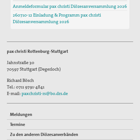
Gedenken an Josef Ruf
Anmeldeformular pax christi Diözesanversammlung 2026
Texte zum Thema Spiritualität
260710-12 Einladung & Programm pax christi
Diözesanversammlung 2026
pax christi Pilgertag
Friedensgebet zum Internationalen Tag der
Menschenrechte
pax christi Rottenburg-Stuttgart
Mitmachen
Jahnstraße 30
70597
Stuttgart (Degerloch)
Spenden
Richard Bösch
Mitglied werden
Tel.:
0711 9791-4841
E-mail:
paxchristi-rs@bo.drs.de
Suche
Meldungen
Termine
Zu den anderen Diözesanverbänden