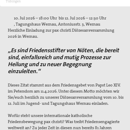
Tübingen
Pressemitteilungen
Publikationen
10. Jul 2026 – 18:00 Uhr bis 12. Jul 2026 – 12:30 Uhr
, Tagungshaus Wernau, Antoniusstr. 3, Wernau
pax info
Herzliche Einladung zur pax christi Diözesanversammlung
2026 in Wernau.
Newsletter
„Es sind Friedensstifter von Nöten, die bereit
Der Heilige Martin
sind, einfallsreich und mutig
Prozesse zur
Heilung und zu neuer Begegnung
Weiteres
einzuleiten.“
Friedensbildung
Dieses Zitat stammt aus dem Friedensgebet von Papst Leo XIV.
Servicestelle Friedensbildung Baden-Württemberg
im Petersdom am 11.4.2026.
Unter diesem Motto möchten wir
Sie/euch herzlich zu unserer Diözesanversammlung vom 10.
bis
Netzwerk Friedensbildung Baden-Württemberg
12. Juli im Jugend- und Tagungshaus Wernau einladen.
Referent für Friedensbildung
Wofür steht unsere internationale katholische
Friedensbewegung pax christi? Was treibt
Friedensengagierte
Materialien zur Friedensbildung
weltweit an? Zu jeder Zeit in diesen nun bereits 81 Jahren