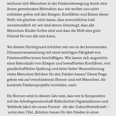
zeichnen sich
Menschen in der Friedensbewegung durch eine
Texte & Thesen
ihnen gemeinsame Motvation aus: wir wollen uns
nicht
zufrieden geben mit den Kriegen, Konflikten und Krisen dieser
Atomwaffen
Welt; wir glauben nicht daran,
dass menschliches Leid
unvermeidlich ist; wir sind davon überzeugt, dass alle
Europa
Menschen Kinder
Gottes sind und dass die Welt eine gute
Heimat für uns alle sein kann.
Flucht und Migration
Vor diesem Hintergrund möchten wir uns in der kommenden
Große Reden zum Frieden
Diözesanversammlung mit einer
wichtigen Fähigkeit von
Nahost
Friedensstifter:innen beschäftigen: Wie lassen sich angesichts
einer
Rekordzahl von Kriegen und bewaffneten Konflikten, von
Papst Franziskus
gesellschaftlicher Spaltung und einer
tiefen Verunsicherung
vieler Menschen Brücken für den Frieden bauen? Dieser Frage
Ressourcenkonflikte
gehen wir
auf verschiedenen Ebenen und mit Menschen, die
konkrete Friedensprojekte vorstellen, nach.
Rüstung
Ein Novum wird in diesem Jahr sein, dass wir in Kooperation
AGn, Aktionen, Projekte
mit der Arbeitsgemeinschaft
Katholischer Organisationen und
Verbände (ako) ein neues Format - die ako-Zukunftswerkstatt –
Aktion Aufschrei
unter dem Titel „Brücken bauen für den Frieden in einer